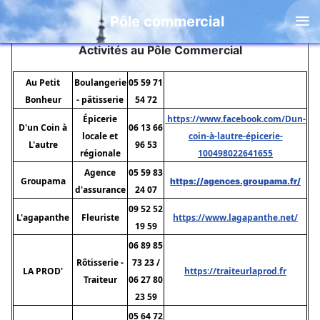
≡
Pôle commercial
Activités au Pôle Commercial
Au Petit
Boulangerie
05 59 71
Bonheur
- pâtisserie
54 72
Épicerie
https://www.facebook.com/Dun-
D'un Coin à
06 13 66
locale et
coin-à-lautre-épicerie-
L'autre
96 53
régionale
100498022641655
Agence
05 59 83
Groupama
https://agences.groupama.fr/
d'assurance
24 07
09 52 52
L'agapanthe
Fleuriste
https://www.lagapanthe.net/
19 59
06 89 85
Rôtisserie -
73 23 /
LA PROD'
https://traiteurlaprod.fr
Traiteur
06 27 80
23 59
05 64 72